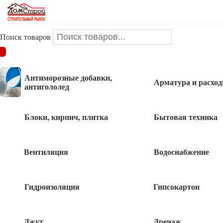
Поиск товаров
ДОМСТРОЙ
/
Крепеж
/
Метизы
/
Шурупы
/
Шуруп констр с
потайной головкой 8х320 ж
Антиморозные добавки,
Арматура и расхо
антигололед
Шуруп констр с потайной головкой
8х320 ж
Блоки, кирпич, плитка
Бытовая техника
Вентиляция
Водоснабжение
65
руб
Гидроизоляция
Гипсокартон
293 в наличии
Джут
Дренаж