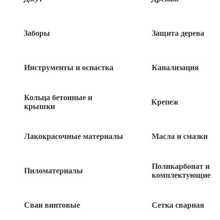
Заборы
Защита дерева
Быстрый заказ
Инструменты и оснастка
Канализация
Кольца бетонные и
Похожие товары
Крепеж
крышки
Шуруп полукольцо 4*65 1шт
Лакокрасочные материалы
Масла и смазки
6
руб
Поликарбонат и
Пиломатериалы
комплектующие
Шуруп констр с прессшайбой 6х60 ж
Сваи винтовые
Сетка сварная
7
руб