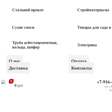
Шуруп 17мм 10*220 крепление лаг и реек
Стальной прокат
Стройматериалы
35
руб
Сухие смеси
Товары для сада и
Шуруп констр с потайной головкой 5х50
ж
Труба асбестоцементная,
Электрика
кольца, шифер
4
руб
О нас
Оплата
Шуруп костыль 4*44 1шт
Доставка
Контакты
3
руб
+7-916-
0
0
руб
пн-сб
в
Шуруп констр с потайной головкой
×