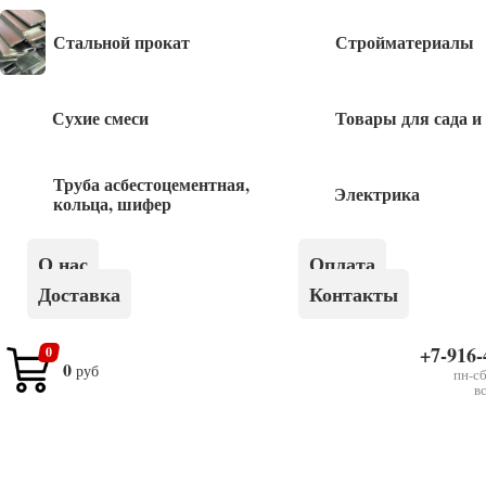
Стальной прокат
Стройматериалы
Быстрый заказ
Сухие смеси
Товары для сада и
Труба асбестоцементная,
Похожие товары
Электрика
кольца, шифер
Шуруп костыль 6*60 1шт
О нас
Оплата
Доставка
Контакты
5
руб
+7-916-
0
0
руб
Шуруп полукольцо 4*65 1шт
пн-сб
в
6
руб