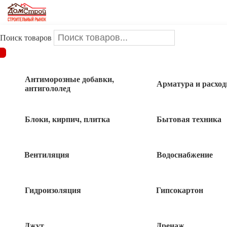
Поиск товаров
ДОМСТРОЙ
/
Крепеж
/
Метизы
/
Шурупы
/
Шуруп констр с
потайной головкой 5х50 ж
Антиморозные добавки,
Арматура и расхо
антигололед
Шуруп констр с потайной головкой
5х50 ж
Блоки, кирпич, плитка
Бытовая техника
Вентиляция
Водоснабжение
Гидроизоляция
Гипсокартон
Джут
Дренаж