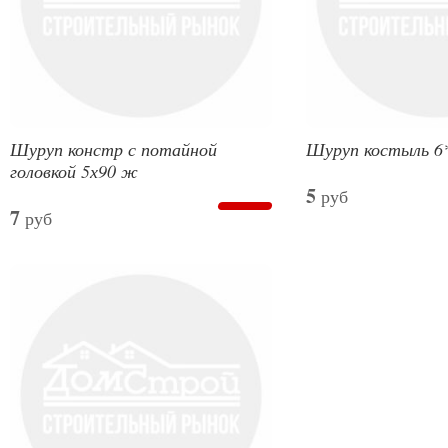
Шуруп констр с потайной
Шуруп костыль 6
головкой 5х90 ж
5
руб
7
руб