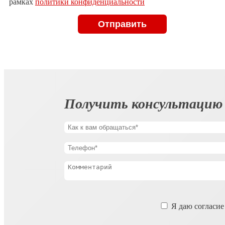
рамках
политики конфиденциальности
поле
пустым.
Получить консультацию
Оставьте
Я даю согласие
это
поле