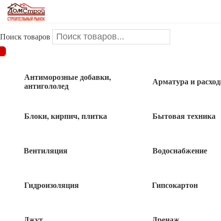
Поиск товаров
ДОМСТРОЙ
/
Водоснабжение
/
Сантехника
/
Насос
вибрационный 250W низ с термозащитой(кабель 25м) FORA-
VP250D25-ТР
Антиморозные добавки,
Арматура и расхо
антигололед
Насос вибрационный 250W низ с
Блоки, кирпич, плитка
Бытовая техника
термозащитой(кабель 25м) FORA-
VP250D25-ТР
Вентиляция
Водоснабжение
Гидроизоляция
Гипсокартон
Джут
Дренаж