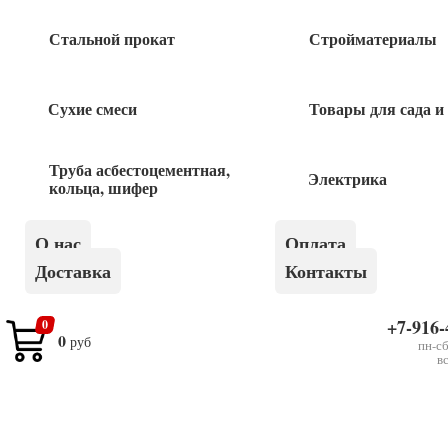
Стальной прокат
Стройматериалы
Быстрый заказ
Сухие смеси
Товары для сада и
Труба асбестоцементная,
Электрика
кольца, шифер
Похожие товары
О нас
Оплата
Насос вибрационный 200W верх(кабель
Доставка
Контакты
25м)FORA-VP200U25
+7-916-
0
2 500
руб
0
руб
пн-сб
в
Прокладка паронитовая 1/2″
5
руб