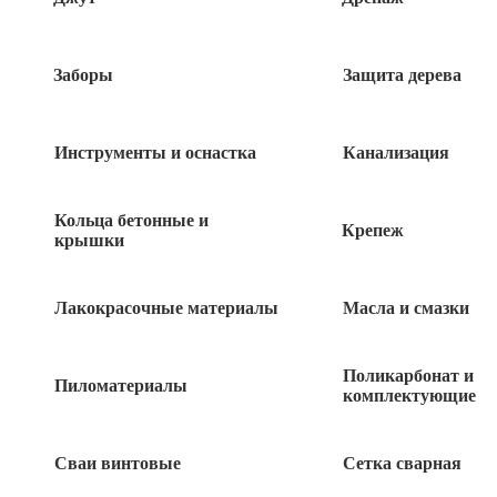
Быстрый заказ
Заборы
Защита дерева
Инструменты и оснастка
Канализация
Похожие товары
Кольца бетонные и
Крепеж
крышки
Хомут 1 (32-36,37) оцинк. с резин.
уплотнителем
Лакокрасочные материалы
Масла и смазки
42
руб
Муфта ПНД НР 40х1 1/4 компрессионная
Поликарбонат и
Пиломатериалы
комплектующие
95
руб
Сваи винтовые
Сетка сварная