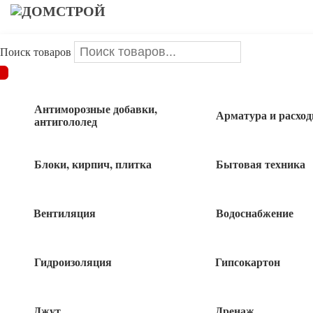
Поиск товаров
ДОМСТРОЙ
/
Водоснабжение
/
Сантехника ПНД
/
Седелка
ПНД болтовая 25х3/4
Антиморозные добавки,
Арматура и расхо
антигололед
Седелка ПНД болтовая 25х3/4
Блоки, кирпич, плитка
Бытовая техника
Вентиляция
Водоснабжение
60
руб
Гидроизоляция
Гипсокартон
8 в наличии
Джут
Дренаж