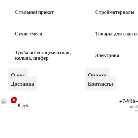
Кран ПНД шаровой 20х20 компрессионный
Стальной прокат
Стройматериалы
150
руб
Сухие смеси
Товары для сада и
Заглушка ПНД 25 мм компрессионная
Труба асбестоцементная,
42
Электрика
руб
кольца, шифер
Отвод ПНД НР 32х3/4 компрессионный
О нас
Оплата
Доставка
Контакты
60
руб
+7-916-
0
0
руб
пн-сб
в
×
Седелка ПНД болтовая 25х3/4