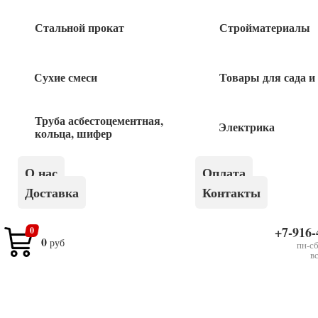
Быстрый заказ
Стальной прокат
Стройматериалы
Сухие смеси
Товары для сада и
Похожие товары
Труба асбестоцементная,
Электрика
кольца, шифер
Отвод ПНД НР 32х3/4 компрессионный
О нас
Оплата
Доставка
Контакты
60
руб
+7-916-
0
Хомут 4 (107-115) оцинк. с резин.
0
руб
пн-сб
уплотнителем
в
80
руб