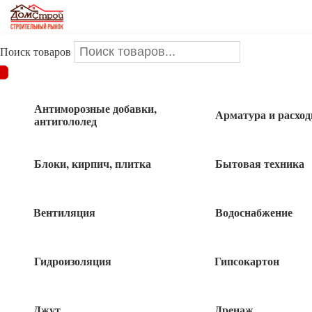
Поиск товаров
ДОМСТРОЙ
/
Водоснабжение
/
Сантехника ПНД
/
Кран ПНД
шаровой 20х20 компрессионный
Антиморозные добавки,
Арматура и расхо
антигололед
Кран ПНД шаровой 20х20
компрессионный
Блоки, кирпич, плитка
Бытовая техника
Вентиляция
Водоснабжение
Гидроизоляция
Гипсокартон
Джут
Дренаж