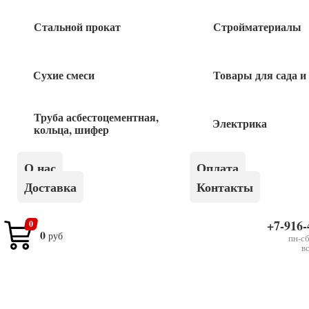
Блок двойной 1-кл + розетка c/з + шторки
ВРА16-201В ЭТЮД белый Schneider
Стальной прокат
Стройматериалы
250
руб
Сухие смеси
Товары для сада и
Кабель КГтп-ХЛ-0,66 2х2,5
Труба асбестоцементная,
Электрика
96
руб
кольца, шифер
Кабель КГ-ХЛ-0,38 1х16
О нас
Оплата
Доставка
Контакты
265
руб
+7-916-
0
0
руб
пн-сб
в
×
Кабель ВВГ-Пнг(А)-LS-0,66 кВ 4х6