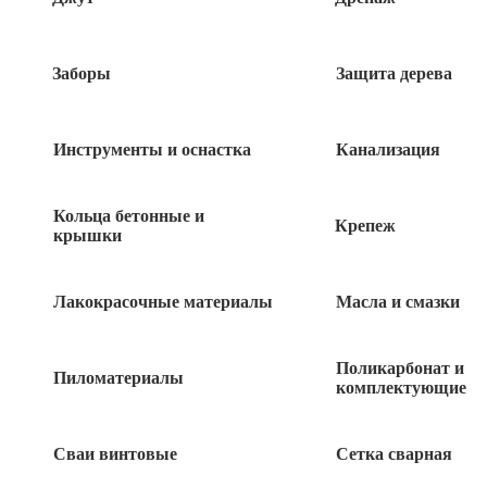
Быстрый заказ
Заборы
Защита дерева
Инструменты и оснастка
Канализация
Похожие товары
Кольца бетонные и
Крепеж
крышки
Кабель ПУГВ белый 3х1,5
Лакокрасочные материалы
Масла и смазки
25
руб
Блок двойной 1-кл + розетка б/з ВРА16-
Поликарбонат и
Пиломатериалы
204К ЭТЮД крем Schneider
комплектующие
245
руб
Сваи винтовые
Сетка сварная