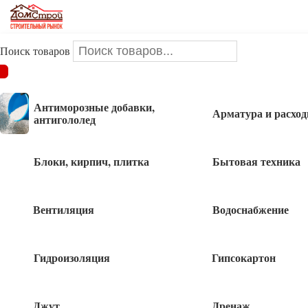
Поиск товаров
ДОМСТРОЙ
/
Электрика
/
Кабель и провод
/
Кабель ВВГ-
Пнг(А)-LS-0,66 кВ 4х6
Антиморозные добавки,
Арматура и расхо
антигололед
Кабель ВВГ-Пнг(А)-LS-0,66 кВ 4х6
Блоки, кирпич, плитка
Бытовая техника
Вентиляция
Водоснабжение
320
руб
Гидроизоляция
Гипсокартон
56 в наличии
Джут
Дренаж