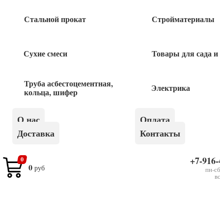
Быстрый заказ
Стальной прокат
Стройматериалы
Сухие смеси
Товары для сада и
Похожие товары
Труба асбестоцементная,
Электрика
кольца, шифер
Блок двойной 2-кл + розетка б/з ВРА16-
205D ЭТЮД сосна Schneider
О нас
Оплата
Доставка
Контакты
635
руб
+7-916-
0
Кабель РКГМ 2,5 660В
0
руб
пн-сб
в
68
руб