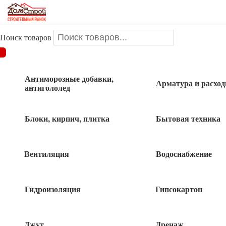
Поиск товаров
ДОМСТРОЙ
/
Uncategorized
/
Блок двойной 1-кл + розетка б/з
ЭТЮД белый Schneider
Антиморозные добавки,
Арматура и расхо
антигололед
Блок двойной 1-кл + розетка б/з ЭТЮД
белый Schneider
Блоки, кирпич, плитка
Бытовая техника
Вентиляция
Водоснабжение
Гидроизоляция
Гипсокартон
Джут
Дренаж