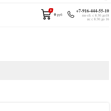
+7-916-444-55-10
0
0
руб
пн-сб. с 8:30 до18
вс с 8:30 до 16