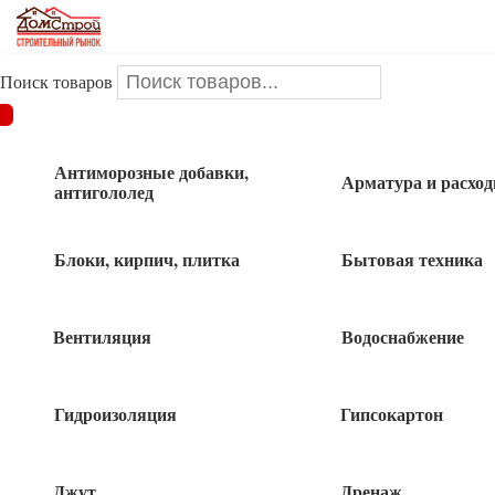
Поиск товаров
ДОМСТРОЙ
/
Стальной прокат
/
Листовой металл
/
Лист
оцинкованный 0,4х1250х2500 мм
Антиморозные добавки,
Арматура и расхо
антигололед
Лист оцинкованный 0,4х1250х2500 мм
Блоки, кирпич, плитка
Бытовая техника
Вентиляция
Водоснабжение
1 700
руб
Гидроизоляция
Гипсокартон
12 в наличии
Джут
Дренаж