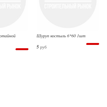
потайной
Шуруп костыль 6*60 1шт
5
руб