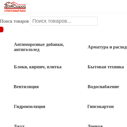
Поиск товаров
ДОМСТРОЙ
/
Крепеж
/
Метизы
/
Шурупы
/
Шуруп 17мм
10*140 крепление лаг и реек
Антиморозные добавки,
Арматура и расхо
антигололед
Шуруп 17мм 10*140 крепление лаг и
реек
Блоки, кирпич, плитка
Бытовая техника
Вентиляция
Водоснабжение
Гидроизоляция
Гипсокартон
Джут
Дренаж