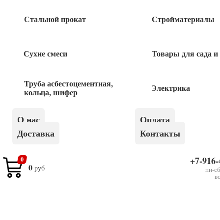
Стальной прокат
Стройматериалы
Быстрый заказ
Сухие смеси
Товары для сада и
Труба асбестоцементная,
Похожие товары
Электрика
кольца, шифер
Шуруп констр с прессшайбой 8х180 ж
О нас
Оплата
Доставка
Контакты
45
руб
+7-916-
0
0
руб
Шуруп полукольцо 4*65 1шт
пн-сб
в
6
руб