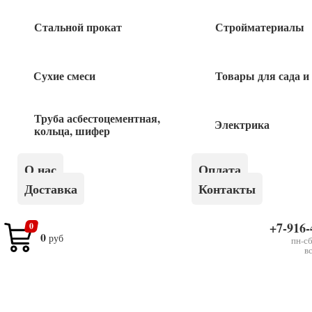
Быстрый заказ
Стальной прокат
Стройматериалы
Сухие смеси
Товары для сада и
Похожие товары
Труба асбестоцементная,
Электрика
Гвозди 4,0*100 1кг
кольца, шифер
О нас
Оплата
140
руб
Доставка
Контакты
Гвозди ершенные ОЦ 3,2*80 1кг
+7-916-
0
0
руб
пн-сб
в
250
руб
Гвозди ершенные ОЦ 3,4*90 1кг