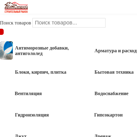
Поиск товаров
ДОМСТРОЙ
/
Крепеж
/
Метизы
/
Гвозди
/
Гвозди
строительные
/
Гвозди кровельные ОЦ 3,0*80 1кг
Антиморозные добавки,
Арматура и расхо
антигололед
Гвозди кровельные ОЦ 3,0*80 1кг
Блоки, кирпич, плитка
Бытовая техника
Вентиляция
Водоснабжение
Гидроизоляция
Гипсокартон
Джут
Дренаж