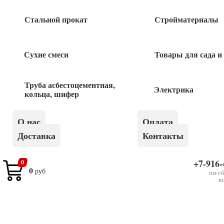
Быстрый заказ
Стальной прокат
Стройматериалы
Сухие смеси
Товары для сада и
Похожие товары
Труба асбестоцементная,
Электрика
кольца, шифер
Гвозди 5,0*150 1кг
О нас
Оплата
140
руб
Доставка
Контакты
Гвозди 2,5*50 1кг
+7-916-
0
0
руб
пн-сб
в
140
руб
Гвозди ершенные ОЦ 2,5*40 1кг