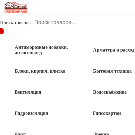
Поиск товаров
ДОМСТРОЙ
/
Крепеж
/
Метизы
/
Гвозди
/
Гвозди
строительные
/
Гвозди кровельные ОЦ 4,0*90 1кг
Антиморозные добавки,
Арматура и расхо
антигололед
Гвозди кровельные ОЦ 4,0*90 1кг
Блоки, кирпич, плитка
Бытовая техника
Вентиляция
Водоснабжение
Гидроизоляция
Гипсокартон
Джут
Дренаж