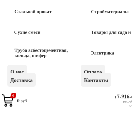
Стальной прокат
Стройматериалы
Быстрый заказ
Сухие смеси
Товары для сада и
Труба асбестоцементная,
Похожие товары
Электрика
кольца, шифер
Ключ комбинированный 13мм
О нас
Оплата
Доставка
Контакты
210
руб
+7-916-
0
0
Ключ комбинированный 7мм
руб
пн-сб
в
115
руб