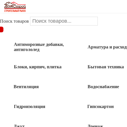
Поиск товаров
ДОМСТРОЙ
/
Инструменты и оснастка
/
Столярно-слесарный
инструмент
/
Ключи разводные, трубные
/
Ключ
комбинированный 24мм
Антиморозные добавки,
Арматура и расхо
антигололед
Ключ комбинированный 24мм
Блоки, кирпич, плитка
Бытовая техника
Вентиляция
Водоснабжение
Гидроизоляция
Гипсокартон
Джут
Дренаж