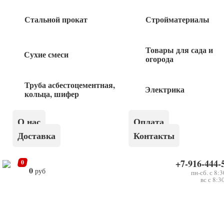
110
руб
Стальной прокат
Стройматериалы
Ключ комбинированный 7мм
Товары для сада и
Сухие смеси
огорода
115
руб
Труба асбестоцементная,
Электрика
Ключ комбинированный 9мм
кольца, шифер
О нас
Оплата
120
руб
Доставка
Контакты
Ключ рожковый 12/13мм
+7-916-444-
0
0
руб
пн-сб. с 8:
120
вс с 8:3
руб
Ключ комбинированный 11мм