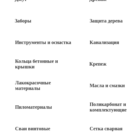
90
руб
Ключ рожковый 8/9 мм
Заборы
Защита дерева
95
руб
Инструменты и оснастка
Канализация
Ключ комбинированный 6мм
Кольца бетонные и
Крепеж
крышки
105
руб
Лакокрасочные
Масла и смазки
материалы
Ключ комбинированный 12мм
Поликарбонат и
Пиломатериалы
110
комплектующие
руб
Ключ рожковый 10/11мм
Сваи винтовые
Сетка сварная