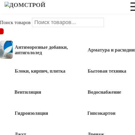
Поиск товаров
ДОМСТРОЙ
/
Инструменты и оснастка
/
Столярно-слесарный
инструмент
/
Ключи разводные, трубные
Антиморозные добавки,
Арматура и расходни
антигололед
Ключи разводные, трубные
Блоки, кирпич, плитка
Бытовая техника
Ключ комбинированный 8мм
Вентиляция
Водоснабжение
80
руб
Гидроизоляция
Гипсокартон
Ключ рожковый 6/7мм
Джут
Дренаж