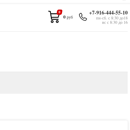
+7-916-444-55-10
0
0
руб
пн-сб. с 8:30 до18
вс с 8:30 до 16