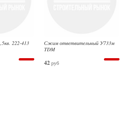
,5кв. 222-413
Сжим ответвительный У733м
TDM
42
руб