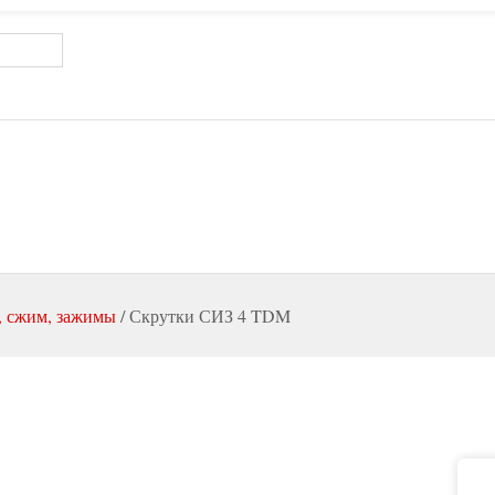
, сжим, зажимы
/
Скрутки СИЗ 4 TDM