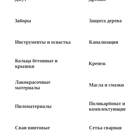
Наконечник штыревой
Заборы
Защита дерева
Инструменты и оснастка
Канализация
Наконечник-гильза НШВИ 2,5-8 1шт
Кольца бетонные и
Крепеж
крышки
2
руб
Лакокрасочные
Масла и смазки
материалы
Наконечник-гильза НШВИ 1,5-8 1шт
Поликарбонат и
Пиломатериалы
комплектующие
2
руб
Наконечник-гильза НШВИ 1-12 1шт
Сваи винтовые
Сетка сварная