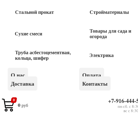
2
руб
Стальной прокат
Стройматериалы
Наконечник-гильза НШВИ 0,5-8 1шт
Товары для сада и
Сухие смеси
огорода
2
руб
Труба асбестоцементная,
Электрика
кольца, шифер
Наконечник-гильза НШВИ 0,75-8 1шт
О нас
Оплата
2
руб
Доставка
Контакты
Наконечник штыревой НШВИ 4-12 1шт
+7-916-444-
0
0
руб
пн-сб. с 8:
вс с 8:3
3
руб
Наконечник штыревой НШВИ 1,5-12 1шт