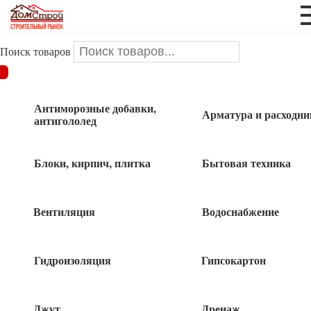
Поиск товаров
ДОМСТРОЙ
/
Электрика
/
Гильзы, клеммы, наконечники,
сизы, сжим, зажимы
Антиморозные добавки,
Арматура и расходни
антигололед
Гильзы, клеммы, наконечники, сизы,
сжим, зажимы
Блоки, кирпич, плитка
Бытовая техника
Наконечник гильза
Вентиляция
Водоснабжение
Гидроизоляция
Гипсокартон
Наконечник кольцо
Джут
Дренаж