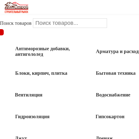
Поиск товаров
ДОМСТРОЙ
/
Электрика
/
Гильзы, клеммы, наконечники,
сизы, сжим, зажимы
/
Наконечник кольцо
/
Наконечник
кольцоТМЛ 35-8мм 1шт
Антиморозные добавки,
Арматура и расхо
антигололед
Наконечник кольцоТМЛ 35-8мм 1шт
Блоки, кирпич, плитка
Бытовая техника
Вентиляция
Водоснабжение
Гидроизоляция
Гипсокартон
Джут
Дренаж