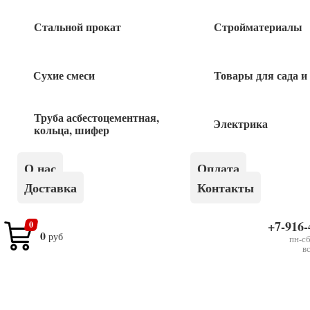
Стальной прокат
Стройматериалы
Быстрый заказ
Сухие смеси
Товары для сада и
Труба асбестоцементная,
Похожие товары
Электрика
кольца, шифер
Наконечник кольцо ТМЛ 6-6-4 1шт
О нас
Оплата
Доставка
Контакты
14
руб
+7-916-
0
0
Наконечник кольцо ТМЛ 4-6-3 1шт
руб
пн-сб
в
12
руб