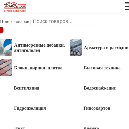
Поиск товаров
ДОМСТРОЙ
/
Защита дерева
/
Древосепт
Антиморозные добавки,
Арматура и расходни
Древосепт
антигололед
Товаров, соответствующих вашему запросу, не обнаружено.
Блоки, кирпич, плитка
Бытовая техника
Вентиляция
Водоснабжение
Получить консультацию
Гидроизоляция
Гипсокартон
Джут
Дренаж