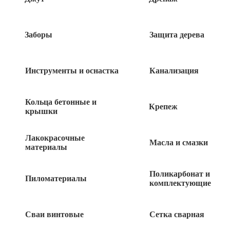
Заборы
Защита дерева
Оставьте
Я даю согласие на обработку своих персональных данных
это
в рамках
политики конфиденциальности
поле
Инструменты и оснастка
Канализация
пустым.
Кольца бетонные и
Крепеж
крышки
Лакокрасочные
Масла и смазки
материалы
Информация, размещенная на данном сайте, носит
исключительно информационный характер и ни при каких
Поликарбонат и
Пиломатериалы
комплектующие
обстоятельствах не является публичной офертой,
определяемой положениями статьи 437 Гражданского кодекса
РФ.
Сваи винтовые
Сетка сварная