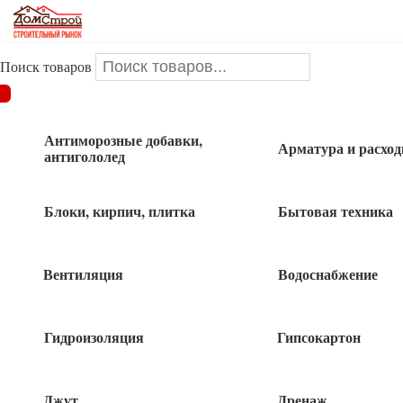
Поиск товаров
ДОМСТРОЙ
/
Водоснабжение
/
Смесители
/
Смеситель для
кухни Е41701
Антиморозные добавки,
Арматура и расхо
антигололед
Смеситель для кухни Е41701
Блоки, кирпич, плитка
Бытовая техника
Вентиляция
Водоснабжение
Гидроизоляция
Гипсокартон
Джут
Дренаж