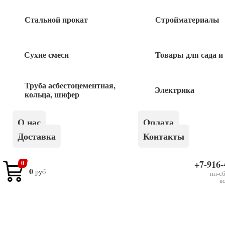
Быстрый заказ
Стальной прокат
Стройматериалы
Сухие смеси
Товары для сада и
Похожие товары
Труба асбестоцементная,
Электрика
кольца, шифер
Смеситель для ванны длинный излив
Е22001
О нас
Оплата
2 850
руб
Доставка
Контакты
Смеситель для ванны длинный излив, хром
+7-916-
0
0
MN2124
руб
пн-сб
в
3 900
руб
Смеситель для ванны длинный излив, хром