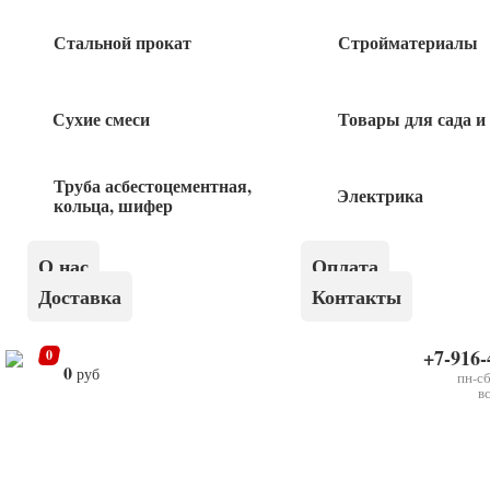
Насос дренажный SUB 257 P
Стальной прокат
Стройматериалы
5 990
руб
Сухие смеси
Товары для сада и
Прокладка паронитовая 1/2″
Труба асбестоцементная,
Электрика
5
руб
кольца, шифер
Группа безопасности 1′ КОМПАКТ 3бар
О нас
Оплата
Доставка
Контакты
1 950
руб
+7-916-
0
0
руб
пн-сб
в
×
Прокладка паронитовая 3/4"