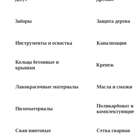
Быстрый заказ
Заборы
Защита дерева
Инструменты и оснастка
Канализация
Похожие товары
Кольца бетонные и
Крепеж
крышки
Ниппель переходной НР-НР 1 1/2″х1″
латунь с резьбой Gappo
Лакокрасочные материалы
Масла и смазки
350
руб
Ниппель переходной НР-НР 1/2″х3/8″
Поликарбонат и
Пиломатериалы
комплектующие
латунь с резьбой Gappo
70
руб
Сваи винтовые
Сетка сварная