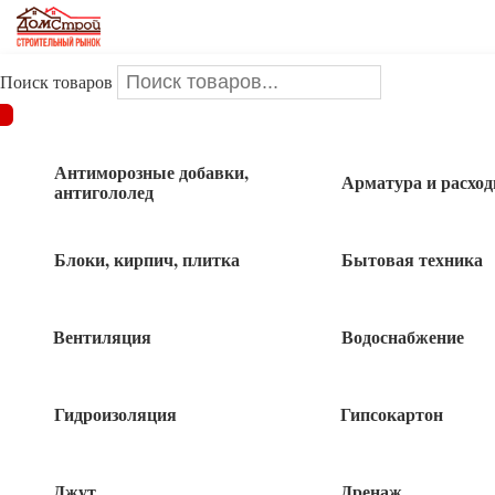
Поиск товаров
ДОМСТРОЙ
/
Водоснабжение
/
Сантехника
/
Прокладка
паронитовая 3/4″
Антиморозные добавки,
Арматура и расхо
антигололед
Прокладка паронитовая 3/4″
Блоки, кирпич, плитка
Бытовая техника
Вентиляция
Водоснабжение
2
руб
Гидроизоляция
Гипсокартон
57 в наличии
Джут
Дренаж