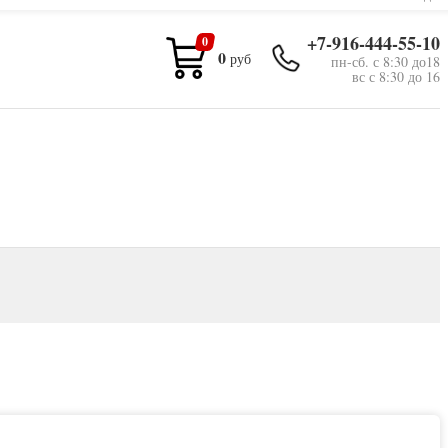
+7-916-444-55-10
0
0
руб
пн-сб. с 8:30 до18
вс с 8:30 до 16