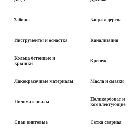
Заборы
Защита дерева
Похожие товары
Инструменты и оснастка
Канализация
Ниппель переходной НР-НР 1/2″х3/8″
латунь с резьбой Gappo
Кольца бетонные и
Крепеж
крышки
70
руб
Лакокрасочные материалы
Масла и смазки
Муфта соединительная ВР-ВР 3/4″
никелированная
Поликарбонат и
Пиломатериалы
100
комплектующие
руб
Клей холодная сварка ‘Алмаз’ для батарей
Сваи винтовые
Сетка сварная
и труб 58гр