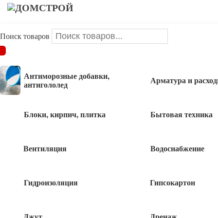
Поиск товаров
ДОМСТРОЙ
/
Водоснабжение
/
Сантехника
/
Кран для
подключения с/т приборов 1/2 х 3/4 х 1/2
Антиморозные добавки,
Арматура и расхо
антигололед
Кран для подключения с/т приборов 1/2
х 3/4 х 1/2
Блоки, кирпич, плитка
Бытовая техника
Вентиляция
Водоснабжение
730
руб
Гидроизоляция
Гипсокартон
Нет в наличии
Быстрый заказ
Джут
Дренаж