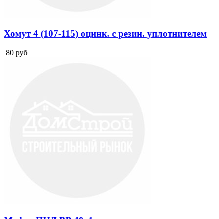
Хомут 4 (107-115) оцинк. с резин. уплотнителем
80
руб