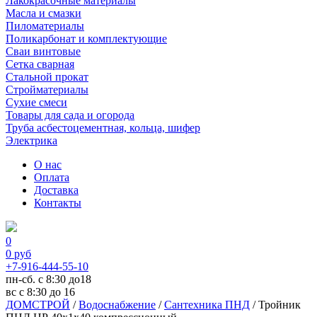
Лакокрасочные материалы
Масла и смазки
Пиломатериалы
Поликарбонат и комплектующие
Сваи винтовые
Сетка сварная
Стальной прокат
Стройматериалы
Сухие смеси
Товары для сада и огорода
Труба асбестоцементная, кольца, шифер
Электрика
О нас
Оплата
Доставка
Контакты
0
0
руб
+7-916-444-55-10
пн-сб. с 8:30 до18
вс с 8:30 до 16
ДОМСТРОЙ
/
Водоснабжение
/
Сантехника ПНД
/
Тройник