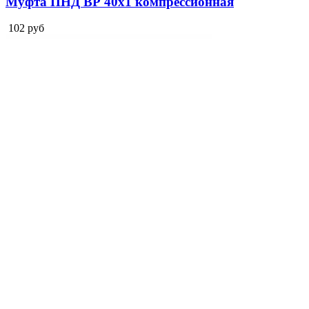
Муфта ПНД ВР 40х1 компрессионная
102
руб
Теплоизоляция рулонная фольгированная 3 мм
(рулон 1,2х30м)
55
руб