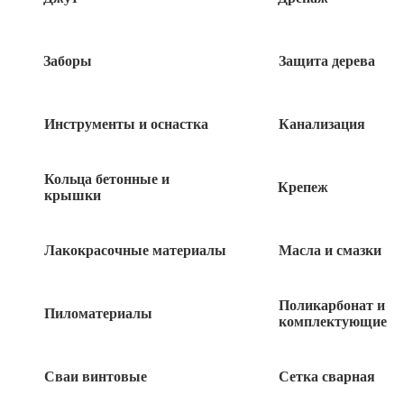
Кабель ВВГ-Пнг(А)-LS-0,66 кВ 3х6
Заборы
Защита дерева
271
руб
Инструменты и оснастка
Канализация
Кабель РКГМ 2,5 660В
Кольца бетонные и
Крепеж
68
крышки
руб
Кабель для интернета САТ5е
Лакокрасочные материалы
Масла и смазки
PROCONNECT 1м
21
руб
Поликарбонат и
Пиломатериалы
комплектующие
Блок двойной 1-кл + розетка c/з + шторки
ВРА16-201К ЭТЮД крем Schneider
Сваи винтовые
Сетка сварная