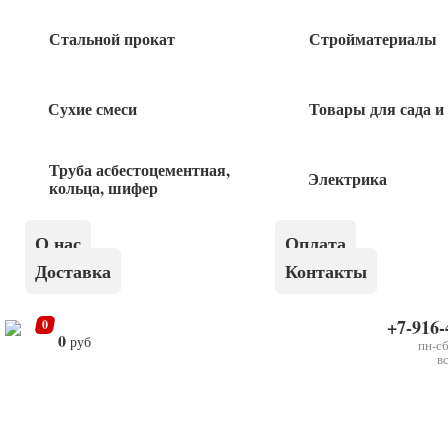
253
руб
Стальной прокат
Стройматериалы
Кабель КГтп-ХЛ-0,66 2х2,5
Сухие смеси
Товары для сада и
96
руб
Труба асбестоцементная,
Электрика
кольца, шифер
×
О нас
Оплата
Отвод 90 Д57 наруж 1шт
Доставка
Контакты
Быстрый заказ
+7-916-
0
0
руб
пн-сб
в
Оставьте
Я даю согласие на обработку своих персональных
это