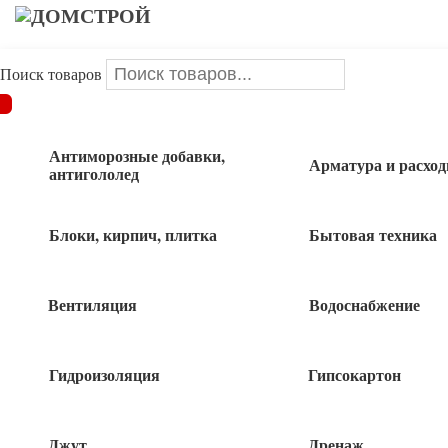
Поиск товаров
ДОМСТРОЙ
/
Uncategorized
/
Отвод 90 Д57 наруж 1шт
Антиморозные добавки,
Арматура и расхо
Отвод 90 Д57 наруж 1шт
антигололед
Блоки, кирпич, плитка
Бытовая техника
Вентиляция
Водоснабжение
Быстрый заказ
Гидроизоляция
Гипсокартон
Похожие товары
Джут
Дренаж