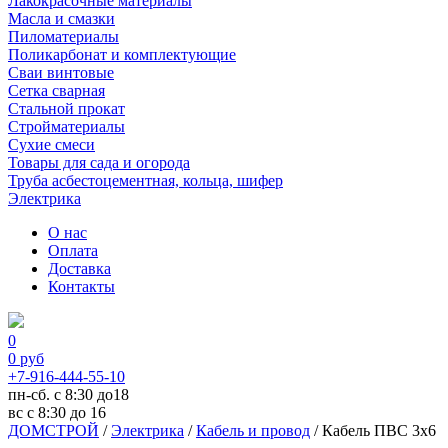
Лакокрасочные материалы
Масла и смазки
Пиломатериалы
Поликарбонат и комплектующие
Сваи винтовые
Сетка сварная
Стальной прокат
Стройматериалы
Сухие смеси
Товары для сада и огорода
Труба асбестоцементная, кольца, шифер
Электрика
О нас
Оплата
Доставка
Контакты
0
0
руб
+7-916-444-55-10
пн-сб. с 8:30 до18
вс с 8:30 до 16
ДОМСТРОЙ
/
Электрика
/
Кабель и провод
/
Кабель ПВС 3х6