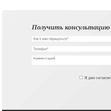
Получить консультацию
Оставьте
Я даю согласие
это
поле
пустым.