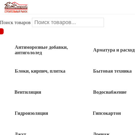
Поиск товаров
ДОМСТРОЙ
/
Сваи винтовые
/
Винтовая свая 89 х 1650 мм
Антиморозные добавки,
Арматура и расхо
Винтовая свая 89 х 1650 мм
антигололед
Блоки, кирпич, плитка
Бытовая техника
Вентиляция
Водоснабжение
Гидроизоляция
Гипсокартон
Джут
Дренаж