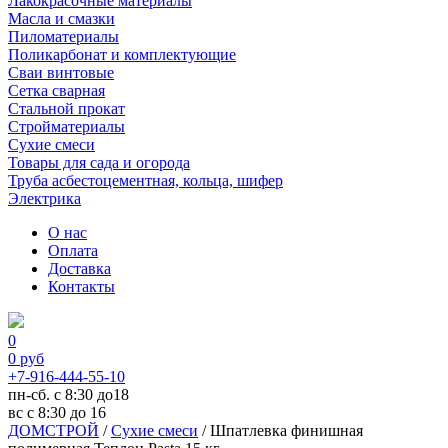
Лакокрасочные материалы
Масла и смазки
Пиломатериалы
Поликарбонат и комплектующие
Сваи винтовые
Сетка сварная
Стальной прокат
Стройматериалы
Сухие смеси
Товары для сада и огорода
Труба асбестоцементная, кольца, шифер
Электрика
О нас
Оплата
Доставка
Контакты
0
0
руб
+7-916-444-55-10
пн-сб. с 8:30 до18
вс с 8:30 до 16
ДОМСТРОЙ
/
Сухие смеси
/
Шпатлевка финишная