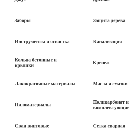
Заборы
Защита дерева
Похожие товары
Инструменты и оснастка
Канализация
Клей плиточный усиленный ЮНИС
ПЛЮС 5 кг
Кольца бетонные и
Крепеж
крышки
310
руб
Лакокрасочные материалы
Масла и смазки
Клей плиточный усиленный ЮНИС
ПЛЮС 25 кг
Поликарбонат и
Пиломатериалы
645
комплектующие
руб
Клей плиточный для камня и
Сваи винтовые
Сетка сварная
керамогранита ЮНИС Гранит 25 кг