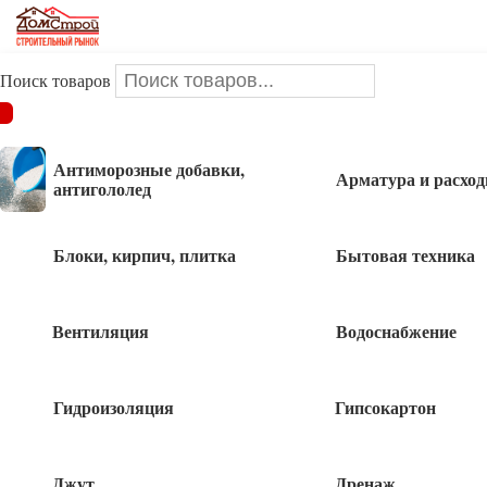
Поиск товаров
ДОМСТРОЙ
/
Сухие смеси
/
Пескобетон FORUS М-300 40 кг
(1/35 шт)
Антиморозные добавки,
Арматура и расхо
антигололед
Пескобетон FORUS М-300 40 кг (1/35
шт)
Блоки, кирпич, плитка
Бытовая техника
Вентиляция
Водоснабжение
260
руб
Гидроизоляция
Гипсокартон
Нет в наличии
Быстрый заказ
Джут
Дренаж