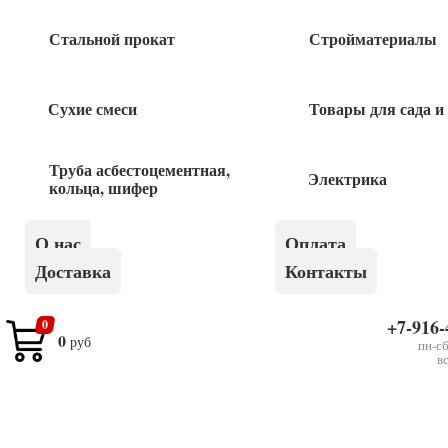
670
руб
Стальной прокат
Стройматериалы
Шпатлевка суперфинишная полимерная
готовая СТАРАТЕЛИ 15 кг
Сухие смеси
Товары для сада и
980
руб
Труба асбестоцементная,
Электрика
кольца, шифер
Алебастр БОЛАРС 5 кг
О нас
Оплата
210
руб
Доставка
Контакты
+7-916-
0
0
руб
пн-сб
в
×
Пескобетон FORUS М-300 40 кг (1/35 шт)