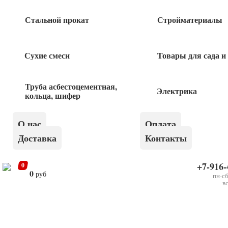
Профиль 27*28*0,55 3,0м
Стальной прокат
Стройматериалы
180
руб
Сухие смеси
Товары для сада и
Профиль 60*27*0,55 3,0м
Труба асбестоцементная,
Электрика
кольца, шифер
280
руб
О нас
Оплата
Герметик Технониколь битумно-
Доставка
Контакты
полимерный черный 310 мл
390
руб
+7-916-
0
0
руб
пн-сб
в
Уголок для штукатурки оцинк. перф
×