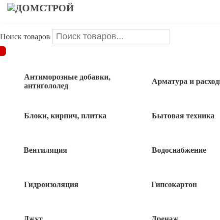
Поиск товаров
ДОМСТРОЙ
/
Стройматериалы
/
СтройМатериалы
/
Уголок
для штукатурки оцинк. перф 20*20 3,0м
Антиморозные добавки,
Арматура и расхо
антигололед
Уголок для штукатурки оцинк. перф
20*20 3,0м
Блоки, кирпич, плитка
Бытовая техника
Вентиляция
Водоснабжение
72
руб
Гидроизоляция
Гипсокартон
121 в наличии
Джут
Дренаж