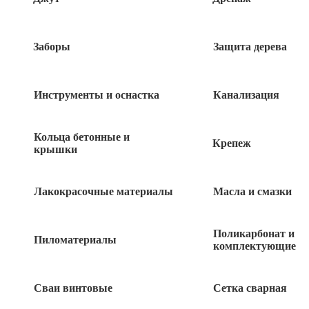
Заборы
Защита дерева
Быстрый заказ
Инструменты и оснастка
Канализация
Кольца бетонные и
Похожие товары
Крепеж
крышки
Мастика битумная МГХ-Г 2кг Грида
Лакокрасочные материалы
Масла и смазки
520
руб
Поликарбонат и
Пиломатериалы
комплектующие
Утеплитель Техноплекс 1180х580х50
(5,4752 м2) (уп/8 шт/0,27376 м3)
Сваи винтовые
Сетка сварная
3 150
руб