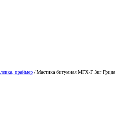
тлевка, праймер
/
Мастика битумная МГХ-Г 3кг Грида