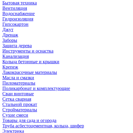
Бытовая техника
Вентиляция
Водоснабжение
Гидроизоляция
Гипсокартон
Джут
Дренаж
Заборы
Защита дерева
Инструменты и оснастка
Канализация
Кольца бетонные и крышки
Крепеж
Лакокрасочные материалы
Масла и смазки
Пиломатериалы
Поликарбонат и комплектующие
Сваи винтовые
Сетка сварная
Стальной прокат
Стройматериалы
Сухие смеси
Товары для сада и огорода
Труба асбестоцементная, кольца, шифер
Электрика