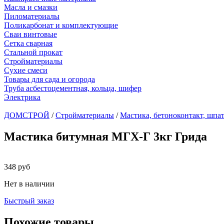
Масла и смазки
Пиломатериалы
Поликарбонат и комплектующие
Сваи винтовые
Сетка сварная
Стальной прокат
Стройматериалы
Сухие смеси
Товары для сада и огорода
Труба асбестоцементная, кольца, шифер
Электрика
ДОМСТРОЙ
/
Стройматериалы
/
Мастика, бетоноконтакт, шпа
Мастика битумная МГХ-Г 3кг Грида
348
руб
Нет в наличии
Быстрый заказ
Похожие товары