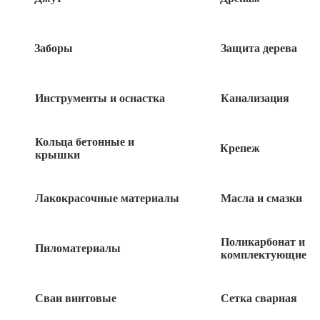
Быстрый заказ
Заборы
Защита дерева
Инструменты и оснастка
Канализация
Похожие товары
Кольца бетонные и
Крепеж
крышки
Заглушка 50*50 квадрат 1шт
Лакокрасочные материалы
Масла и смазки
20
руб
Заглушка 60*60 квадрат 1шт
Поликарбонат и
Пиломатериалы
комплектующие
25
руб
Сваи винтовые
Сетка сварная
Заглушка 20*20 квадрат 1шт