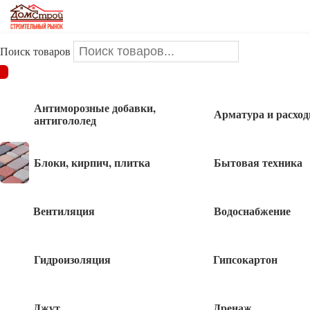
Поиск товаров
ДОМСТРОЙ
/
Стальной прокат
/
Заглушки для профильных
труб
/
Заглушка круглая Д48 1 шт
Антиморозные добавки,
Арматура и расхо
антигололед
Заглушка круглая Д48 1 шт
Блоки, кирпич, плитка
Бытовая техника
Вентиляция
Водоснабжение
22
руб
Гидроизоляция
Гипсокартон
51 в наличии
Джут
Дренаж