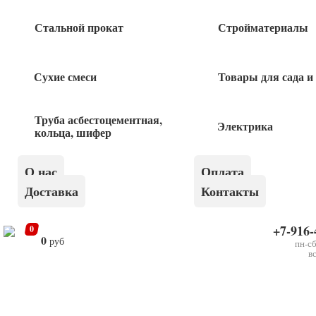
Стальной прокат
Стройматериалы
6
руб
Сухие смеси
Товары для сада и
Заглушка 80*40 прямоугольник 1шт
Труба асбестоцементная,
25
руб
Электрика
кольца, шифер
Заглушка 40*25 прямоугольник 1шт
О нас
Оплата
Доставка
Контакты
12
руб
+7-916-
0
0
руб
пн-сб
в
×
Заглушка круглая Д48 1 шт