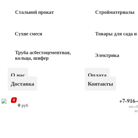
Уголок 75x50x5 12,0 м (25)
Стальной прокат
Стройматериалы
590
руб
Сухие смеси
Товары для сада и
Уголок 75x75x5 6,0 м (30)
Труба асбестоцементная,
Электрика
650
руб
кольца, шифер
Уголок 125x125x8 6,0 м (100)
О нас
Оплата
Доставка
Контакты
1 800
руб
+7-916-
0
0
руб
пн-сб
в
×
Уголок 80х80х7 оцинковка (40)