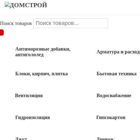
Поиск товаров
ДОМСТРОЙ
/
Стальной прокат
/
Уголок металлический
/
Уголок 80х80х7 оцинковка (40)
Антиморозные добавки,
Арматура и расхо
антигололед
Уголок 80х80х7 оцинковка (40)
Блоки, кирпич, плитка
Бытовая техника
Вентиляция
Водоснабжение
535
руб
Гидроизоляция
Гипсокартон
6 в наличии
Джут
Дренаж