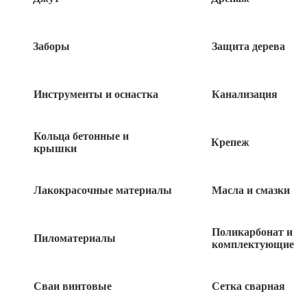
Быстрый заказ
Заборы
Защита дерева
Инструменты и оснастка
Канализация
Похожие товары
Кольца бетонные и
Крепеж
крышки
Уголок металлический 40x40x4 мм, длина
12 метров
Лакокрасочные материалы
Масла и смазки
250
руб
Уголок металлический 32x32x3 мм, длина
Поликарбонат и
Пиломатериалы
комплектующие
6 метров
160
руб
Сваи винтовые
Сетка сварная