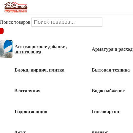
Поиск товаров
ДОМСТРОЙ
/
Сетка сварная
/
Сетка сварная оцинкованная
25х12.5х1 мм (1 х 25 метров)
Антиморозные добавки,
Арматура и расхо
антигололед
Сетка сварная оцинкованная 25х12.5х1
мм (1 х 25 метров)
Блоки, кирпич, плитка
Бытовая техника
Вентиляция
Водоснабжение
Гидроизоляция
Гипсокартон
Джут
Дренаж