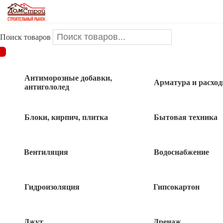
Поиск товаров
ДОМСТРОЙ
/
Сетка сварная
/
Сетка кладочная 50х50х0.5 мм
(48 метров)
Антиморозные добавки,
Арматура и расхо
антигололед
Сетка кладочная 50х50х0.5 мм (48
метров)
Блоки, кирпич, плитка
Бытовая техника
Вентиляция
Водоснабжение
Гидроизоляция
Гипсокартон
Джут
Дренаж