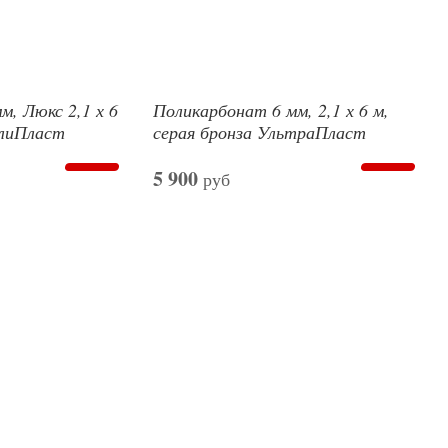
м, Люкс 2,1 х 6
Поликарбонат 6 мм, 2,1 х 6 м,
олиПласт
серая бронза УльтраПласт
5 900
руб