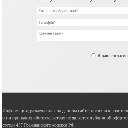
Оставьте
Я даю согласие
это
поле
пустым.
Информация, размещенная на данном сайте, носит исключите
и ни при каких обстоятельствах не является публичной оферт
статьи 437 Гражданского кодекса РФ.