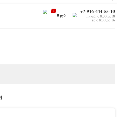
+7-916-444-55-10
0
0
руб
пн-сб. с 8:30 до18
вс с 8:30 до 16
м