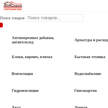
Поиск товаров
ДОМСТРОЙ
/
Поликарбонат и комплектующие
/
Профиль
соеденит неразъемный 8 зеленый 6,0м
Антиморозные добавки,
Арматура и расхо
антигололед
Профиль соеденит неразъемный 8
зеленый 6,0м
Блоки, кирпич, плитка
Бытовая техника
Вентиляция
Водоснабжение
700
руб
Гидроизоляция
Гипсокартон
Нет в наличии
Быстрый заказ
Джут
Дренаж