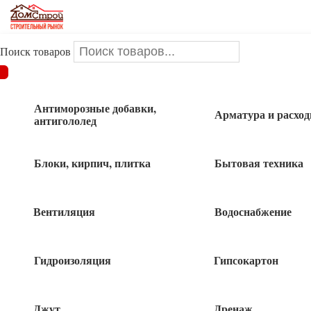
Поиск товаров
ДОМСТРОЙ
/
Лакокрасочные материалы
/
Краска 3 в 1 по
металлу
/
Панзер
/
Краска PANZER для металла зеленый мох
0,75л
Антиморозные добавки,
Арматура и расхо
антигололед
Краска PANZER для металла зеленый
Блоки, кирпич, плитка
Бытовая техника
мох 0,75л
Вентиляция
Водоснабжение
Гидроизоляция
Гипсокартон
702
руб
Нет в наличии
Джут
Дренаж