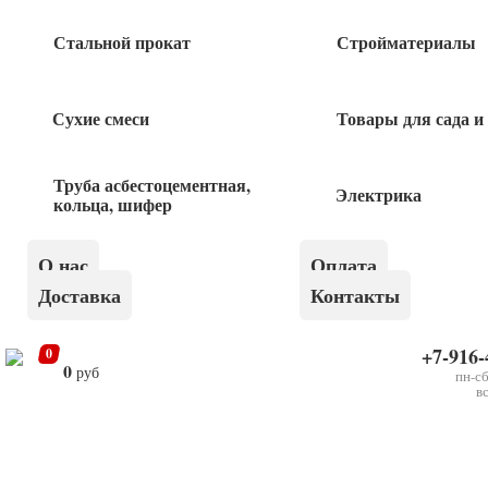
Стальной прокат
Стройматериалы
Сухие смеси
Товары для сада и
Получить консультацию
Труба асбестоцементная,
Электрика
кольца, шифер
О нас
Оплата
Доставка
Контакты
+7-916-
0
Оставьте
0
руб
пн-сб
Я даю согласие на обработку своих персональных данных
это
в
в рамках
политики конфиденциальности
поле
пустым.