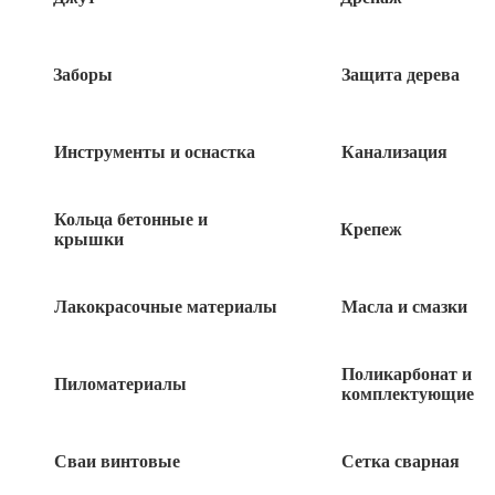
Быстрый заказ
Заборы
Защита дерева
Инструменты и оснастка
Канализация
×
Краска PANZER для металла зеленый мох
0,75л
Кольца бетонные и
Крепеж
крышки
Быстрый заказ
Лакокрасочные материалы
Масла и смазки
Поликарбонат и
Пиломатериалы
комплектующие
Оставьте
Я даю согласие на обработку своих персональных
это
данных в рамках
политики конфиденциальности
поле
Сваи винтовые
Сетка сварная
пустым.