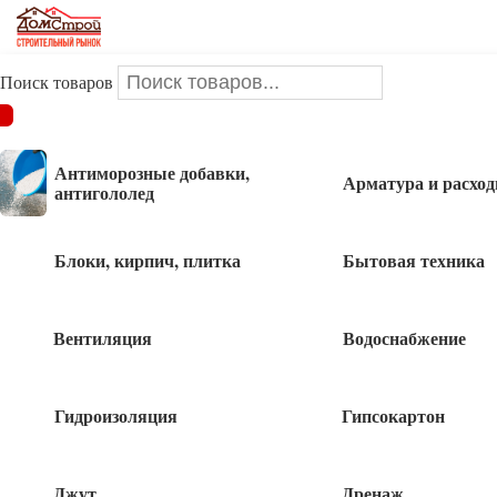
Поиск товаров
ДОМСТРОЙ
/
Крепеж
/
Хомуты
/
Хомуты 160*2,5мм белые
Сибртех
Антиморозные добавки,
Арматура и расхо
антигололед
Хомуты 160*2,5мм белые Сибртех
Блоки, кирпич, плитка
Бытовая техника
Вентиляция
Водоснабжение
Гидроизоляция
Гипсокартон
Джут
Дренаж