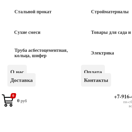
Стальной прокат
Стройматериалы
Похожие товары
Сухие смеси
Товары для сада и
Хомут сталь червячный 12-20
Труба асбестоцементная,
30
руб
Электрика
кольца, шифер
Хомут сталь червячный 16-25
О нас
Оплата
Доставка
Контакты
30
руб
+7-916-
0
0
руб
Хомуты 400*4,8мм черные Rexant
пн-сб
в
420
руб