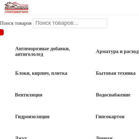
Поиск товаров
ДОМСТРОЙ
/
Крепеж
/
Сетка
/
Сетка стеклотканевая 5*5мм
1*20м штукатурная
Антиморозные добавки,
Арматура и расхо
антигололед
Сетка стеклотканевая 5*5мм 1*20м
штукатурная
Блоки, кирпич, плитка
Бытовая техника
Вентиляция
Водоснабжение
Гидроизоляция
Гипсокартон
Джут
Дренаж