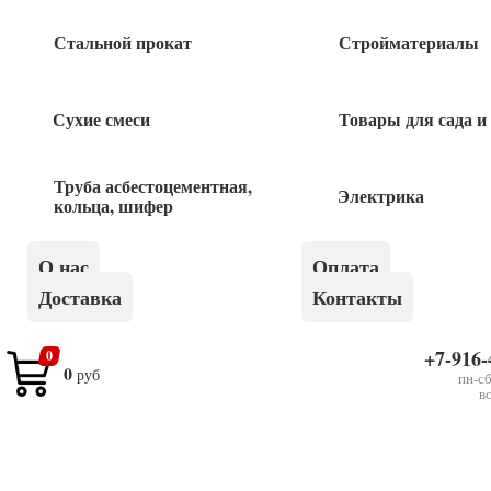
Стальной прокат
Стройматериалы
Быстрый заказ
Сухие смеси
Товары для сада и
Труба асбестоцементная,
Похожие товары
Электрика
кольца, шифер
Сетка стеклотканевая 5*5мм 1*20м
О нас
Оплата
фасадная 160г/м2 синяя
Доставка
Контакты
1 300
руб
+7-916-
0
0
руб
Стеклохолст 1*40м
пн-сб
в
1 860
руб