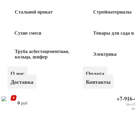
Стеклохолст 1*40м
Стальной прокат
Стройматериалы
1 860
руб
Сухие смеси
Товары для сада и
Сетка стеклотканевая 5*5мм 1*20м
Труба асбестоцементная,
штукатурная
Электрика
кольца, шифер
940
руб
О нас
Оплата
Доставка
Контакты
+7-916-
0
0
руб
пн-сб
×
Сетка стеклотканевая 5*5мм 1*20м
в
фасадная 160г/м2 синяя
Быстрый заказ