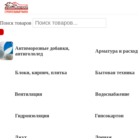
Поиск товаров
ДОМСТРОЙ
/
Крепеж
/
Сетка
/
Сетка стеклотканевая 5*5мм
1*20м фасадная 160г/м2 синяя
Антиморозные добавки,
Арматура и расхо
антигололед
Сетка стеклотканевая 5*5мм 1*20м
фасадная 160г/м2 синяя
Блоки, кирпич, плитка
Бытовая техника
Вентиляция
Водоснабжение
1 300
руб
Гидроизоляция
Гипсокартон
8 в наличии
Джут
Дренаж