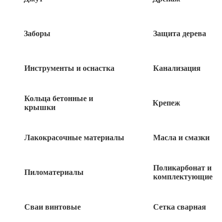
Заборы
Защита дерева
Быстрый заказ
Инструменты и оснастка
Канализация
Кольца бетонные и
Похожие товары
Крепеж
крышки
Сетка стеклотканевая 2.5*2.5мм 1*20м
Лакокрасочные материалы
Масла и смазки
995
руб
Поликарбонат и
Пиломатериалы
комплектующие
Сетка стеклотканевая 5*5мм 1*20м
фасадная 145г/м2 желтая
Сваи винтовые
Сетка сварная
1 340
руб