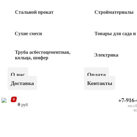
Пластина крепежная 140*55*2,0 1 шт
Стальной прокат
Стройматериалы
40
руб
Сухие смеси
Товары для сада и
Пластина крепежная 100*35*2,0 1 шт
Труба асбестоцементная,
25
Электрика
руб
кольца, шифер
Пластина соединительная 40*100 1шт
О нас
Оплата
Доставка
Контакты
20
руб
+7-916-
0
0
руб
пн-сб
в
×
Пластина соединительная 80х300 1 шт