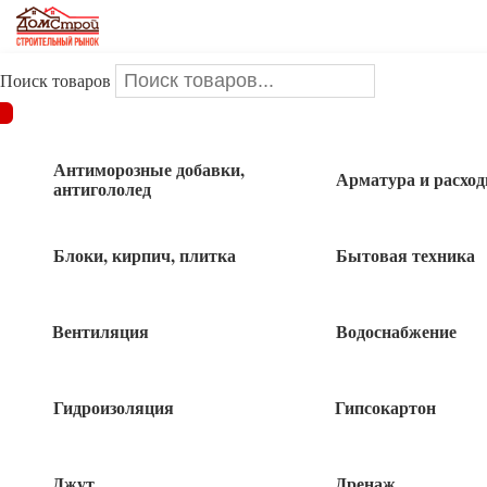
Поиск товаров
ДОМСТРОЙ
/
Крепеж
/
Пластина анкернаят поворотная
/
Пластина соединительная 80х300 1 шт
Антиморозные добавки,
Арматура и расхо
антигололед
Пластина соединительная 80х300 1 шт
Блоки, кирпич, плитка
Бытовая техника
Вентиляция
Водоснабжение
80
руб
Гидроизоляция
Гипсокартон
459 в наличии
Джут
Дренаж