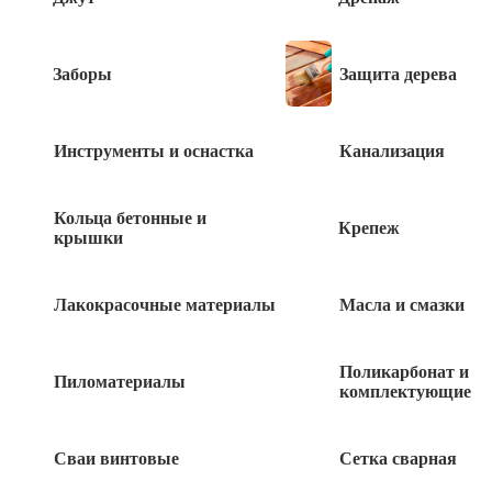
Быстрый заказ
Заборы
Защита дерева
Инструменты и оснастка
Канализация
Похожие товары
Кольца бетонные и
Крепеж
крышки
Пластина соединительная 60*240 1шт
Лакокрасочные материалы
Масла и смазки
48
руб
Пластина анкер.поротн. 250х26х1,2
Поликарбонат и
Пиломатериалы
REHAU 1 шт
комплектующие
20
руб
Сваи винтовые
Сетка сварная