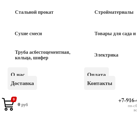
Быстрый заказ
Стальной прокат
Стройматериалы
Сухие смеси
Товары для сада и
Похожие товары
Труба асбестоцементная,
Электрика
кольца, шифер
Пластина соединительная 60*140 1шт
О нас
Оплата
30
руб
Доставка
Контакты
Пластина крепежная 180*65*2,0 1 шт
+7-916-
0
0
руб
пн-сб
в
45
руб
Пластина соединительная 80х300 1 шт