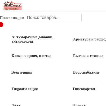
Поиск товаров
ДОМСТРОЙ
/
Крепеж
/
Пластина анкернаят поворотная
/
Пластина соединительная 40*100 1шт
Антиморозные добавки,
Арматура и расхо
антигололед
Пластина соединительная 40*100 1шт
Блоки, кирпич, плитка
Бытовая техника
Вентиляция
Водоснабжение
Гидроизоляция
Гипсокартон
Джут
Дренаж