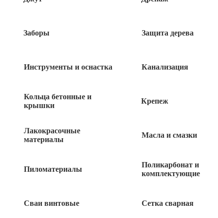
Заборы
Защита дерева
Саморезы для ГВЛ
Инструменты и оснастка
Канализация
Кольца бетонные и
Крепеж
крышки
Саморез для ГК част.резьба 3,5х32 1кг
Лакокрасочные
Масла и смазки
материалы
200
руб
Поликарбонат и
Саморез для ГК част.резьба 3,5х25 1кг
Пиломатериалы
комплектующие
200
руб
Сваи винтовые
Сетка сварная