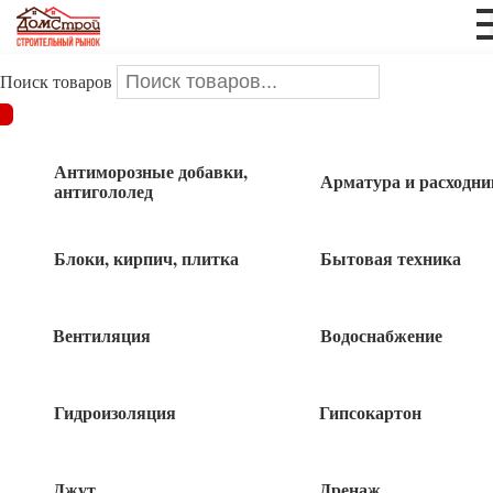
Поиск товаров
ДОМСТРОЙ
/
Крепеж
/
Метизы
/
Саморезы
Антиморозные добавки,
Арматура и расходни
Саморезы
антигололед
Блоки, кирпич, плитка
Бытовая техника
Саморез кровельный
Вентиляция
Водоснабжение
Саморез по дереву
Гидроизоляция
Гипсокартон
Джут
Дренаж
Саморез с прессшайбой