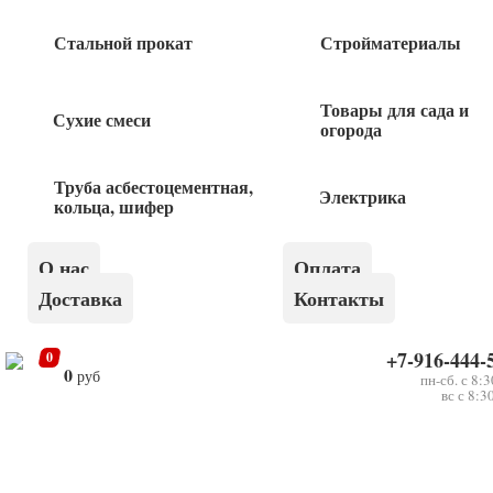
Саморез черный 3,5*55 1кг
Стальной прокат
Стройматериалы
220
руб
Товары для сада и
Сухие смеси
огорода
Саморез черный 3,5*25 1кг
Труба асбестоцементная,
Электрика
220
руб
кольца, шифер
Саморез черный 4,8*152 1кг
О нас
Оплата
Доставка
Контакты
220
руб
+7-916-444-
0
0
руб
пн-сб. с 8:
Саморез черный 4,8*130 1кг
вс с 8:3
220
руб