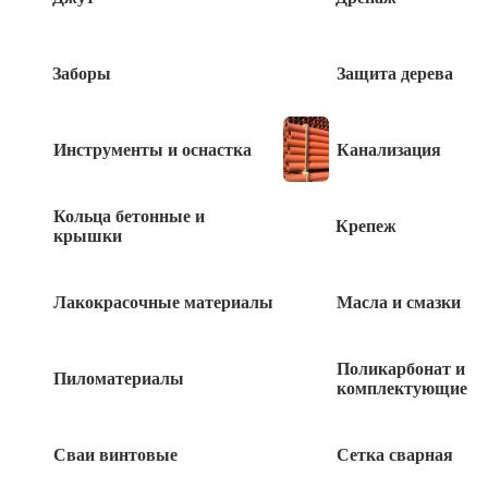
Быстрый заказ
Заборы
Защита дерева
Инструменты и оснастка
Канализация
Похожие товары
Кольца бетонные и
Крепеж
крышки
Гайка самоконтр М12 DIN985 1 шт
Лакокрасочные материалы
Масла и смазки
5
руб
Рым-гайка ОЦ DIN 582 М12 1шт
Поликарбонат и
Пиломатериалы
комплектующие
78
руб
Сваи винтовые
Сетка сварная
Гайка М18 DIN934 1 кг