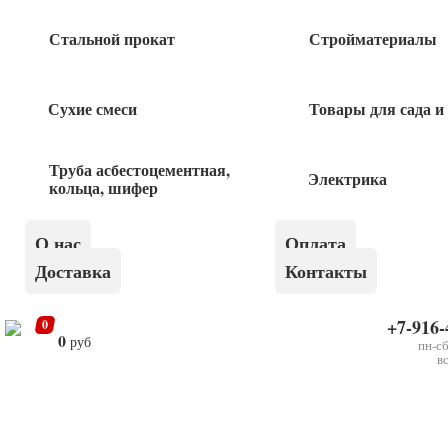
Стальной прокат
Стройматериалы
260
руб
Сухие смеси
Товары для сада и
Гайка М8 DIN315 1шт барашковая
Труба асбестоцементная,
4
руб
Электрика
кольца, шифер
Гайка М12 DIN6923 1кг с фланцем
О нас
Оплата
Доставка
Контакты
310
руб
+7-916-
0
0
руб
пн-сб
в
×
Гайка самоконтр М8 DIN985 1 шт