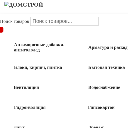
Поиск товаров
ДОМСТРОЙ
/
Крепеж
/
Метизы
/
Гайка
/
Гайка самоконтр М8
DIN985 1 шт
Антиморозные добавки,
Арматура и расхо
антигололед
Гайка самоконтр М8 DIN985 1 шт
Блоки, кирпич, плитка
Бытовая техника
Вентиляция
Водоснабжение
2
руб
Гидроизоляция
Гипсокартон
1200 в наличии
Джут
Дренаж