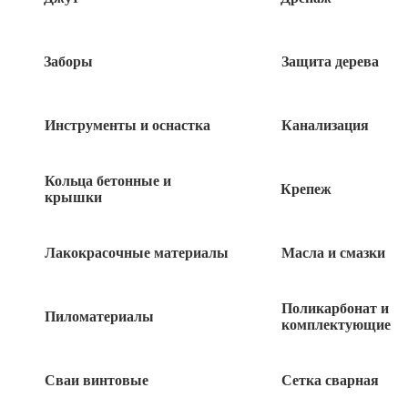
Быстрый заказ
Заборы
Защита дерева
Инструменты и оснастка
Канализация
Похожие товары
Кольца бетонные и
Крепеж
крышки
Болт мебельный 6х50 1 кг
Лакокрасочные материалы
Масла и смазки
250
руб
Болт мебельный 8х180 1 кг
Поликарбонат и
Пиломатериалы
комплектующие
250
руб
Сваи винтовые
Сетка сварная
Болт мебельный 10х40 1 кг