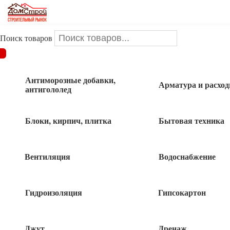
Поиск товаров
ДОМСТРОЙ
/
Крепеж
/
Метизы
/
Болт мебельный
/
Болт
мебельный 8х90 1 кг
Антиморозные добавки,
Арматура и расхо
антигололед
Болт мебельный 8х90 1 кг
Блоки, кирпич, плитка
Бытовая техника
Вентиляция
Водоснабжение
250
руб
Гидроизоляция
Гипсокартон
5 в наличии
Джут
Дренаж