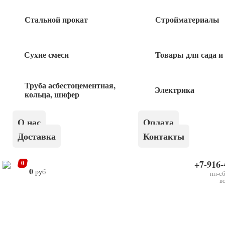
Стальной прокат
Стройматериалы
250
руб
Сухие смеси
Товары для сада и
Болт мебельный 10х70 1 кг
Труба асбестоцементная,
250
руб
Электрика
кольца, шифер
Болт мебельный 8х150 1 кг
О нас
Оплата
Доставка
Контакты
250
руб
+7-916-
0
0
руб
пн-сб
в
×
Болт мебельный 8х90 1 кг