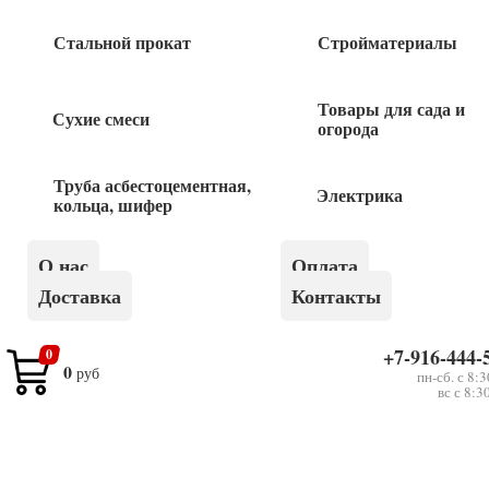
150
руб
Стальной прокат
Стройматериалы
Лента Металлизированная 25м
Товары для сада и
Сухие смеси
огорода
180
руб
Труба асбестоцементная,
Электрика
Лента сигнальная 50мм*200м
кольца, шифер
О нас
Оплата
200
руб
Доставка
Контакты
Лента двухсторонняя на
+7-916-444-
полипропиленовой основе 50мм*10м
0
0
руб
пн-сб. с 8:
вс с 8:3
210
руб
Лента клеящаяся серпянка 150мм*20м