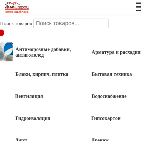
Поиск товаров
ДОМСТРОЙ
/
Крепеж
/
Ленты клеящие
Антиморозные добавки,
Арматура и расходни
Ленты клеящие
антигололед
Блоки, кирпич, плитка
Бытовая техника
Изолента
Вентиляция
Водоснабжение
Скотчи
Гидроизоляция
Гипсокартон
Джут
Дренаж