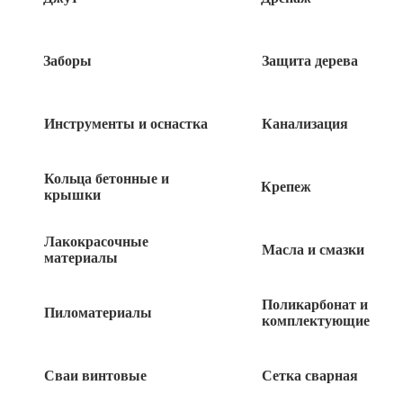
Изолента ПВХ 15мм*20м синяя
Заборы
Защита дерева
70
руб
Инструменты и оснастка
Канализация
Изолента ПВХ 15мм*20м черная
Кольца бетонные и
Крепеж
крышки
70
руб
Лакокрасочные
Скотч 48*60м
Масла и смазки
материалы
Поликарбонат и
100
руб
Пиломатериалы
комплектующие
Лента клеящаяся серпянка 50мм*20м
Сваи винтовые
Сетка сварная